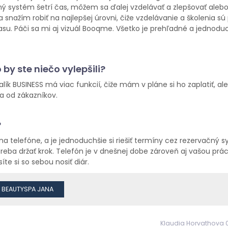
systém šetrí čas, môžem sa ďalej vzdelávať a zlepšovať alebo s
snažím robiť na najlepšej úrovni, čiže vzdelávanie a školenia sú
asu. Páči sa mi aj vizuál Booqme. Všetko je prehľadné a jednodu
by ste niečo vylepšili?
ík BUSINESS má viac funkcií, čiže mám v pláne si ho zaplatiť, al
ia od zákazníkov.
?
 na telefóne, a je jednoduchšie si riešiť termíny cez rezervačný 
treba držať krok. Telefón je v dnešnej dobe zároveň aj vašou prá
e si so sebou nosiť diár.
BEAUTYSPA JANA
Klaudia Horvathova 0