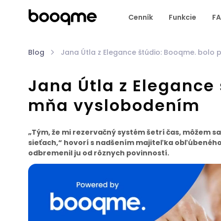
Cenník
Funkcie
F
Blog
Jana Útla z Elegance štúdio: Booqme. bolo
Jana Útla z Elegance
mňa vyslobodením
„Tým, že mi rezervačný systém šetrí čas, môžem sa 
sieťach,“ hovorí s nadšením majiteľka obľúbeného š
odbremenil ju od rôznych povinností.