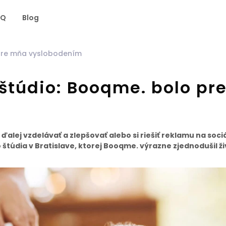
AQ
Blog
 pre mňa vyslobodením
 štúdio: Booqme. bolo pr
ďalej vzdelávať a zlepšovať alebo si riešiť reklamu na soci
túdia v Bratislave, ktorej Booqme. výrazne zjednodušil ži