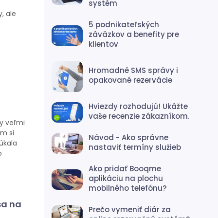
systém
, ale
5 podnikateľských
záväzkov a benefity pre
klientov
Hromadné SMS správy i
opakované rezervácie
Hviezdy rozhodujú! Ukážte
vaše recenzie zákazníkom.
dy veľmi
om si
Návod - Ako správne
úkala
nastaviť termíny služieb
o
Ako pridať Booqme
aplikáciu na plochu
mobilného telefónu?
sa na
Prečo vymeniť diár za