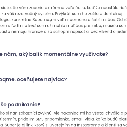
 siete, čo vám zaberie extrémne veľa času, keď že neustále rieš
za váš rezervačný systém. Prvýkrát som ho zažila u dentálnej
ológia, konkrétne Booqme.,mi veľmi pomáha a šetrí mi čas. Od r
eň som s ľuďmi a keď som už mohla mať čas pre seba, musela som 
často nemajú hranice a sú schopní napísať aj cez víkend o jede
te nám, aký balík momentálne využívate?
ooqme. oceňujete najviac?
aše podnikanie?
 si naň zákazníci zvyknú. Ale nakoniec mi ho všetci chvália a p
ť termín, príde im SMS pripomienka, email. Vidia, koľko budú plati
. Super je aj link, ktorý si uverejním na Instagrame a klienti sa 