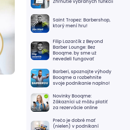
Zhrnutie vybraných funkcií
Saint Tropez: Barbershop,
ktorý mení hru!
Filip Lazarčík z Beyond
Barber Lounge: Bez
Booqme. by sme už
nevedeli fungovať
Barberi, spoznajte výhody
Booqme a rozbehnite
svoje podnikanie naplno!
Novinky Booqme:
Zákazníci už môžu platiť
za rezervácie online
Prečo je dobré mať
(nielen) v podnikaní