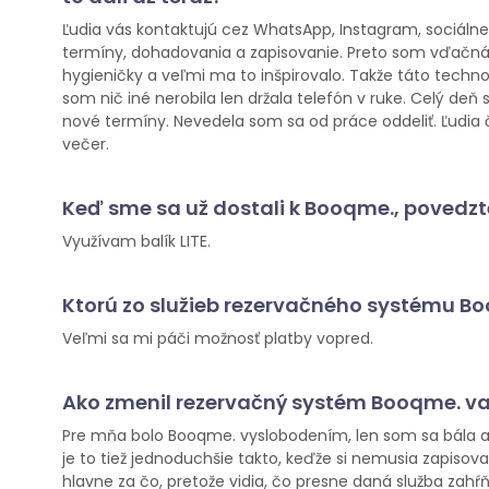
Ľudia vás kontaktujú cez WhatsApp, Instagram, sociálne
termíny, dohadovania a zapisovanie. Preto som vďačná 
hygieničky a veľmi ma to inšpirovalo. Takže táto techn
som nič iné nerobila len držala telefón v ruke. Celý d
nové termíny. Nevedela som sa od práce oddeliť. Ľudia 
večer.
Keď sme sa už dostali k Booqme., povedz
Využívam balík LITE.
Ktorú zo služieb rezervačného systému B
Veľmi sa mi páči možnosť platby vopred.
Ako zmenil rezervačný systém Booqme. v
Pre mňa bolo Booqme. vyslobodením, len som sa bála ako
je to tiež jednoduchšie takto, keďže si nemusia zapisova
hlavne za čo, pretože vidia, čo presne daná služba zahŕňa