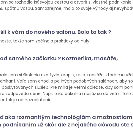
 sa rozhodla ísť svojou cestou a otvoriť si vlastné podnikanie.
nu spätnú väzbu. Samozrejme, malo to svoje výhody aj nevýhody
ešli k vám do nového salónu. Bolo to tak ?
ste, takže som začínala prakticky od nuly.
už od samého začiatku ? Kozmetika, masáže,
ala som si školenia ako fyzioterapiu, resp. masáže, ktoré ma vž
odnikaní. Veľa som chodila po iných podobných salónoch, aby s
 poskytovaných služieb. Pre mňa je veľmi dôležité, aby som pon
torá zodpovedá cene. Napr. taká bukálna masáž sa dá veľmi ľahk
lientok je na nezaplatenie.
e vďaka rozmanitým technológiám a možnostiam
m podnikaním už skôr ale z nejakého dôvodu ste 