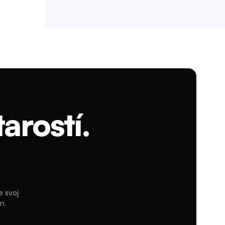
arostí.
e svoj
m.