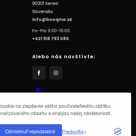
90301 Senec
Slovensko
info@booqme.sk
Po-Pia 9:00-16:00
+421 918 793 080
Alebo nás navštívte:
ookie na zlepšenie vášho používateľského zážitku,
nalizovaného obsahu a analýzu našej návštevnosti.
Odmietnuť nepodstatné
Predvoľby