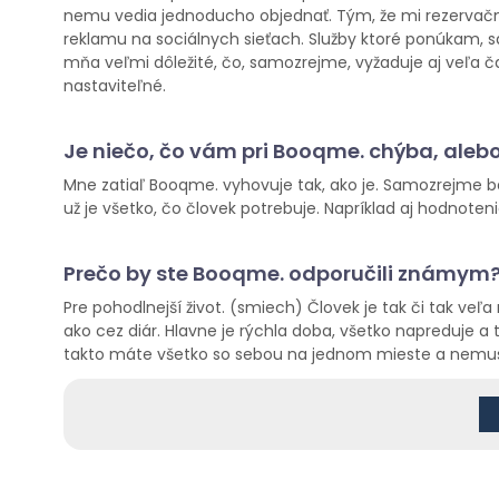
nemu vedia jednoducho objednať. Tým, že mi rezervačný 
reklamu na sociálnych sieťach. Služby ktoré ponúkam, sa 
mňa veľmi dôležité, čo, samozrejme, vyžaduje aj veľa č
nastaviteľné.
Je niečo, čo vám pri Booqme. chýba, alebo 
Mne zatiaľ Booqme. vyhovuje tak, ako je. Samozrejme bal
už je všetko, čo človek potrebuje. Napríklad aj hodnoten
Prečo by ste Booqme. odporučili známym
Pre pohodlnejší život. (smiech) Človek je tak či tak veľa
ako cez diár. Hlavne je rýchla doba, všetko napreduje a 
takto máte všetko so sebou na jednom mieste a nemusít