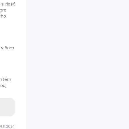
i riešiť
 pre
cho
e v ňom
systém
cou,
1.11.2024