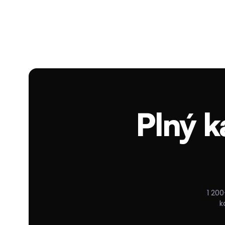
Plný k
1 200
k