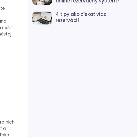
online rezervačný systém?
ite
4 tipy ako získať viac
rezervácií
ána
riešiť
nástej
re nich
ť a
vďaka