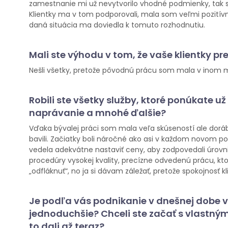
zamestnanie mi už nevytvorilo vhodné podmienky, tak som
Klientky ma v tom podporovali, mala som veľmi pozitív
daná situácia ma doviedla k tomuto rozhodnutiu.
Mali ste výhodu v tom, že vaše klientky pr
Nešli všetky, pretože pôvodnú prácu som mala v inom me
Robili ste všetky služby, ktoré ponúkate 
naprávanie a mnohé ďalšie?
Vďaka bývalej práci som mala veľa skúseností ale doráb
bavili. Začiatky boli náročné ako asi v každom novom p
vedela adekvátne nastaviť ceny, aby zodpovedali úrovni
procedúry vysokej kvality, precízne odvedenú prácu, k
„odfláknuť“, no ja si dávam záležať, pretože spokojnosť k
Je podľa vás podnikanie v dnešnej dob
jednoduchšie? Chceli ste začať s vlastný
to dali až teraz?