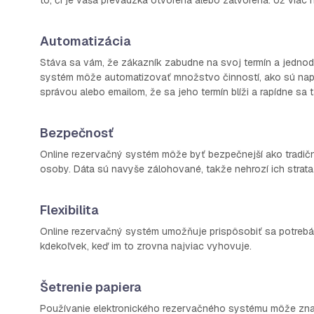
to, či je vaša prevádzka otvorená alebo zatvorená. Už viac
Automatizácia
Stáva sa vám, že zákazník zabudne na svoj termín a jednod
systém môže automatizovať množstvo činností, ako sú napr
správou alebo emailom, že sa jeho termín blíži a rapídne sa t
Bezpečnosť
Online rezervačný systém môže byť bezpečnejší ako tradičný
osoby. Dáta sú navyše zálohované, takže nehrozí ich strata
Flexibilita
Online rezervačný systém umožňuje prispôsobiť sa potrebám
kdekoľvek, keď im to zrovna najviac vyhovuje.
Šetrenie papiera
Používanie elektronického rezervačného systému môže znamen