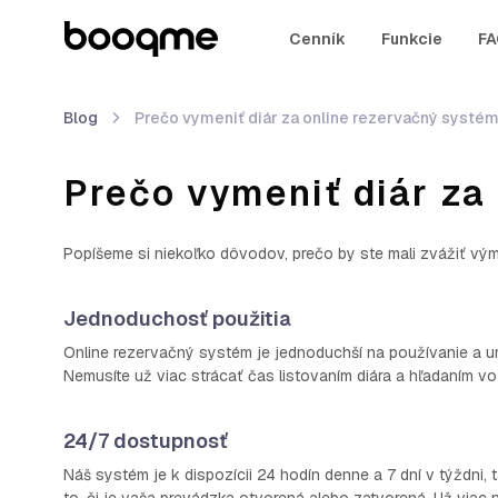
Cenník
Funkcie
FA
Blog
Prečo vymeniť diár za online rezervačný systé
Prečo vymeniť diár za
Popíšeme si niekoľko dôvodov, prečo by ste mali zvážiť vý
Jednoduchosť použitia
Online rezervačný systém je jednoduchší na používanie a u
Nemusíte už viac strácať čas listovaním diára a hľadaním 
24/7 dostupnosť
Náš systém je k dispozícii 24 hodín denne a 7 dní v týždni,