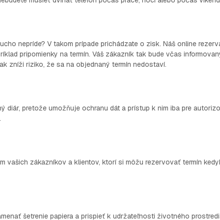
 nebudete musieť dvíhať telefón počas práce, noci alebo počas víkend
ucho nepríde? V takom prípade prichádzate o zisk. Náš online rezer
íklad pripomienky na termín. Váš zákazník tak bude včas informova
ak zníži riziko, že sa na objednaný termín nedostaví.
 diár, pretože umožňuje ochranu dát a prístup k nim iba pre autoriz
.
 vašich zákazníkov a klientov, ktorí si môžu rezervovať termín ked
ať šetrenie papiera a prispieť k udržateľnosti životného prostredi