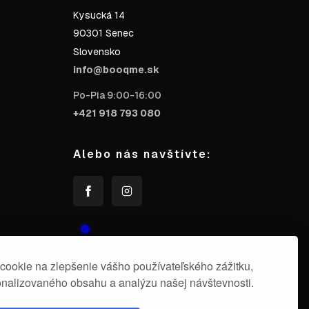
Kysucká 14
90301 Senec
Slovensko
info@booqme.sk
Po-Pia 9:00-16:00
+421 918 793 080
Alebo nás navštívte:
ookie na zlepšenie vášho používateľského zážitku,
nalizovaného obsahu a analýzu našej návštevnosti.