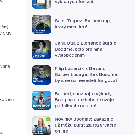
u.
vybraných funkcií
Saint Tropez: Barbershop,
ktorý mení hru!
vačný
ný SMS
Jana Útla z Elegance štúdio:
Booqme. bolo pre mňa
vyslobodením
ované
Filip Lazarčík z Beyond
Barber Lounge: Bez Booqme.
by sme už nevedeli fungovať
Barberi, spoznajte výhody
Booqme a rozbehnite svoje
ykoľveka
podnikanie naplno!
Novinky Booqme: Zákazníci
už môžu platiť za rezervácie
online
a.