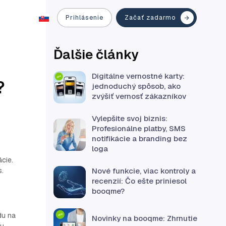
Prihlásenie
Začať zadarmo
Ďalšie články
Digitálne vernostné karty:
?
jednoduchý spôsob, ako
zvýšiť vernosť zákazníkov
Vylepšite svoj biznis:
Profesionálne platby, SMS
notifikácie a branding bez
loga
cie.
Nové funkcie, viac kontroly a
s.
recenzií: Čo ešte priniesol
booqme?
du na
Novinky na booqme: Zhrnutie