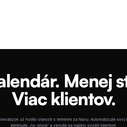
alendár. Menej st
Viac klientov.
revádzok už hodilo starosti s termínmi za hlavu. Automatizujte svoj 
eliminujte „no-show“ a venujte sa naplno svojim klientom.