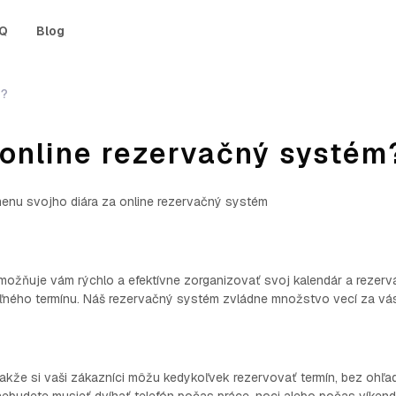
Q
Blog
m?
 online rezervačný systém
menu svojho diára za online rezervačný systém
možňuje vám rýchlo a efektívne zorganizovať svoj kalendár a rezervá
voľného termínu. Náš rezervačný systém zvládne množstvo vecí za vá
 takže si vaši zákazníci môžu kedykoľvek rezervovať termín, bez ohľa