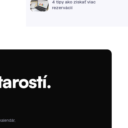
4 tipy ako získať viac
rezervácií
arostí.
kalendár,