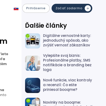
Prihlásenie
Začať zadarmo
Ďalšie články
Digitálne vernostné karty:
ém
jednoduchý spôsob, ako
zvýšiť vernosť zákazníkov
Tieto
Vylepšite svoj biznis:
eľa
Profesionálne platby, SMS
stém
notifikácie a branding bez
loga
Nové funkcie, viac kontroly
a recenzií: Čo ešte
priniesol booqme?
ma
ento
Novinky na booqme: