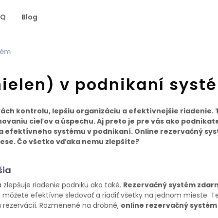
AQ
Blog
tém
nielen) v podnikaní syst
h kontrolu, lepšiu organizáciu a efektívnejšie riadenie. 
vaniu cieľov a úspechu. Aj preto je pre vás ako podnikat
ia efektívneho systému v podnikaní. Online rezervačný sy
se. Čo všetko vďaka nemu zlepšíte?
šia
zlepšuje riadenie podniku ako také.
Rezervačný systém zdar
j môžete efektívne sledovať a riadiť všetky na jednom mieste. T
vu rezervácií. Rozmenené na drobné,
online rezervačný systém