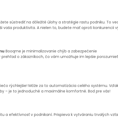
e sústrediť na dôležité úlohy a stratégie rastu podniku. To ved
i vaša produktivita. A nielen to, budete mať oproti konkurencii 
mu
Booqme je minimalizovanie chýb a zabezpečenie
 prehľad o zákazníkoch, čo vám umožňuje im lepšie porozumieť
čo rýchlejšie! Môže za to automatizácia celého systému. Vďaka
žby – je to jednoduché a maximálne komfortné. Bod pre vás!
u a efektívnosť v podnikaní. Prispieva k vytváraniu trvalých vzť