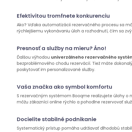
Efektivitou tromfnete konkurenciu
Ako? Vďaka automatizácii rezervačného procesu sa môžet
rýchlejšiemu vykonávaniu úloh a rozhodnutí, čím sa zvýš
Presnosť a služby na mieru? Áno!
Ďalšou výhodou
univerzálneho rezervačného systé
bezproblémového chodu rezervácií. Tiež máte dokonalý
poskytovať im personalizované služby.
Vaša značka ako symbol komfortu
S rezervačným systémom Booqme realizujete úlohy o nie
môžu zákazníci online rýchlo a pohodlne rezervovať slu
Docielite stabilné podnikanie
Systematický prístup pomáha udržiavať dlhodobú stabilit