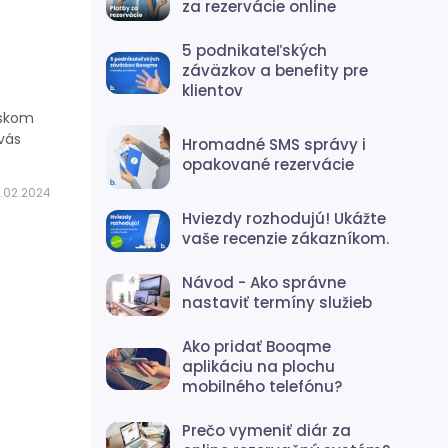
za rezervácie online
5 podnikateľských
záväzkov a benefity pre
klientov
ľskom
vás
Hromadné SMS správy i
opakované rezervácie
.02.2024
Hviezdy rozhodujú! Ukážte
vaše recenzie zákazníkom.
Návod - Ako správne
nastaviť termíny služieb
Ako pridať Booqme
aplikáciu na plochu
mobilného telefónu?
Prečo vymeniť diár za