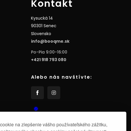
Kontakt
Kysucká 14
90301 Senec
Slovensko
info@booqme.sk
Po-Pia 9:00-16:00
+421 918 793 080
Alebo nás navštívte:
ookie na zlepšenie vášho používateľského zážitku,