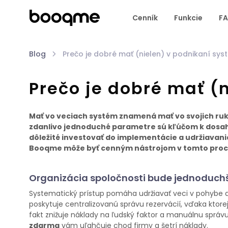
Cenník
Funkcie
F
Blog
Prečo je dobré mať (nielen) v podnikaní sys
Prečo je dobré mať (
Mať vo veciach systém znamená mať vo svojich rukác
zdanlivo jednoduché parametre sú kľúčom k dosaho
dôležité investovať do implementácie a udržiavan
Booqme môže byť cenným nástrojom v tomto proce
Organizácia spoločnosti bude jednoduch
Systematický prístup pomáha udržiavať veci v pohybe a 
poskytuje centralizovanú správu rezervácií, vďaka ktore
fakt znižuje náklady na ľudský faktor a manuálnu sprá
zdarma
vám uľahčuje chod firmy a šetrí náklady.