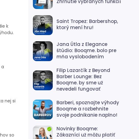
Zhrnutie vybraných funkcií
Saint Tropez: Barbershop,
ie k
ktorý mení hru!
výhodu.
Jana Útla z Elegance
štúdio: Booqme. bolo pre
mňa vyslobodením
 a
Filip Lazarčík z Beyond
Barber Lounge: Bez
Booqme. by sme už
nevedeli fungovať
 nej si
Barberi, spoznajte výhody
Booqme a rozbehnite
svoje podnikanie naplno!
Novinky Booqme:
Zákazníci už môžu platiť
ahov so