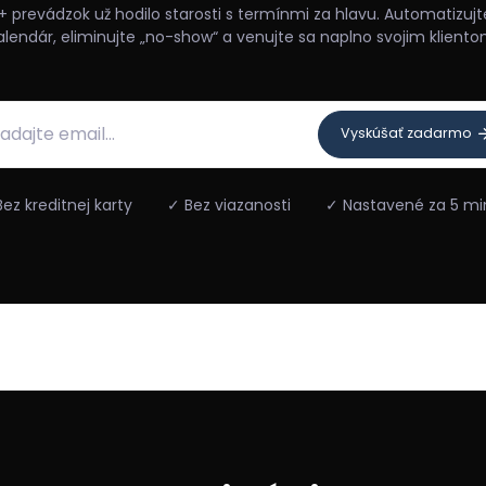
+ prevádzok už hodilo starosti s termínmi za hlavu. Automatizujt
alendár, eliminujte „no-show“ a venujte sa naplno svojim kliento
Vyskúšať zadarmo
ez kreditnej karty
✓ Bez viazanosti
✓ Nastavené za 5 mi