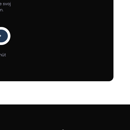
e svoj
m.
nút