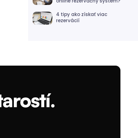
online rezervačný systém?
4 tipy ako získať viac
rezervácií
arostí.