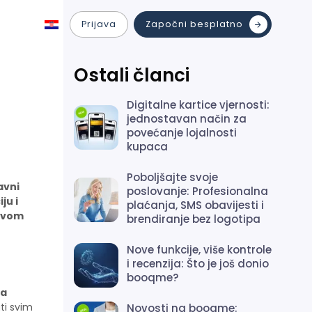
Prijava
Započni besplatno
Ostali članci
Digitalne kartice vjernosti:
jednostavan način za
povećanje lojalnosti
kupaca
Poboljšajte svoje
avni
poslovanje: Profesionalna
ju i
plaćanja, SMS obavijesti i
 ovom
brendiranje bez logotipa
Nove funkcije, više kontrole
i recenzija: Što je još donio
booqme?
za
ti svim
Novosti na booqme: