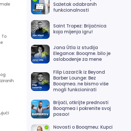
Sažetak odabranih
 male
funkcionalnosti
Saint Tropez: Brijačnica
koja mijenja igru!
. To
te
Jana Útla iz studija
Elegance: Booqme. bilo je
oslobođenje za mene
Filip Lazarčík iz Beyond
nog
Barber Lounge: Bez
ziranih
Booqmea. ne bismo više
mogli funkcionirati
Brijači, otkrijte prednosti
Booqmea i pokrenite svoj
ujući
posao!
Novosti o Booqmeu: Kupci