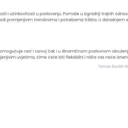
i i učinkovitosti u poslovanju. Pomaže u izgradnji trajnih odnos
di promjenjivim trendovima i potrebama tržišta. U današnjem sv
 omogućuje rast i razvoj čak i u dinamičnom poslovnom okruženj
ivim uvjetima, čime ćete biti fleksibilni i ništa vas neće iznena
Tamás Baráth 16