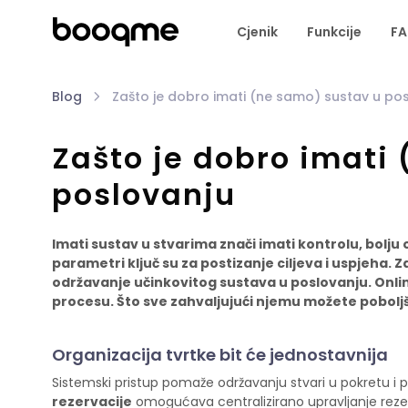
Cjenik
Funkcije
F
Blog
Zašto je dobro imati (ne samo) sustav u po
Zašto je dobro imati
poslovanju
Imati sustav u stvarima znači imati kontrolu, bolju 
parametri ključ su za postizanje ciljeva i uspjeha.
održavanje učinkovitog sustava u poslovanju. Onli
procesu. Što sve zahvaljujući njemu možete pobolj
Organizacija tvrtke bit će jednostavnija
Sistemski pristup pomaže održavanju stvari u pokretu i p
rezervacije
omogućava centralizirano upravljanje rezer