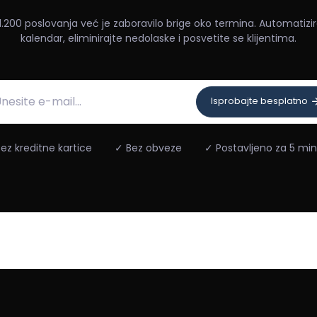
1.200 poslovanja već je zaboravilo brige oko termina. Automatizir
kalendar, eliminirajte nedolaske i posvetite se klijentima.
Isprobajte besplatno
ez kreditne kartice
✓ Bez obveze
✓ Postavljeno za 5 mi