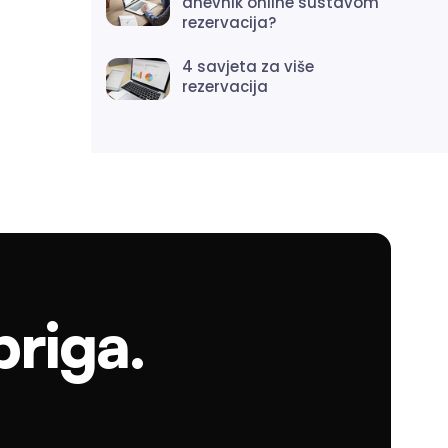
dnevnik online sustavom
rezervacija?
4 savjeta za više
rezervacija
briga.