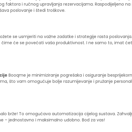
g faktora i ručnog upravljanja rezervacijama. Raspodijeljeno na
šava poslovanje i štedi troškove.
žete se usmjeriti na važne zadatke i strategije rasta poslovanja
, čime će se povećati vaša produktivnost. I ne samo to, imat će
cije
Booqme je minimiziranje pogrešaka i osiguranje besprijekor
ima, što vam omogućuje bolje razumijevanje i pružanje personali
lo brže! To omogućava automatizacija cijelog sustava. Zahvalj
line – jednostavno i maksimalno udobno. Bod za vas!