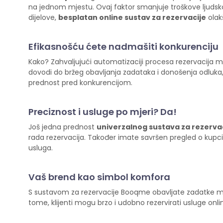
na jednom mjestu. Ovaj faktor smanjuje troškove ljudsko
dijelove,
besplatan online sustav za rezervacije
olak
Efikasnošću ćete nadmašiti konkurenciju
Kako? Zahvaljujući automatizaciji procesa rezervacija mo
dovodi do bržeg obavljanja zadataka i donošenja odluka
prednost pred konkurencijom.
Preciznost i usluge po mjeri? Da!
Još jedna prednost
univerzalnog sustava za rezerva
rada rezervacija. Također imate savršen pregled o kupc
usluga.
Vaš brend kao simbol komfora
S sustavom za rezervacije Booqme obavljate zadatke ma
tome, klijenti mogu brzo i udobno rezervirati usluge on