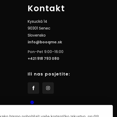
Kontakt
Kysucká 14
90301 Senec
Slovensko
info@booqme.sk
Pon–Pet 9:00–16:00
+421 918 793 080
Ili nas posjetite:
kako bismo poboljšali vaše korisničko iskustvo, pružili