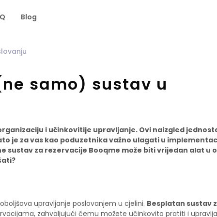
AQ
Blog
slovanju
 (ne samo) sustav u
organizaciju i učinkovitije upravljanje. Ovi naizgled jednost
 Zato je za vas kao poduzetnika važno ulagati u implementaci
ne sustav za rezervacije Booqme može biti vrijedan alat u
šati?
oboljšava upravljanje poslovanjem u cjelini.
Besplatan sustav 
vacijama, zahvaljujući čemu možete učinkovito pratiti i upravlja