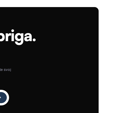
briga.
te svoj