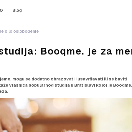
AQ
Blog
ne bilo oslobođenje
 studija: Booqme. je za m
jeme, mogu se dodatno obrazovati i usavršavati ili se baviti
že vlasnica popularnog studija u Bratislavi kojoj je Booqme
eza.