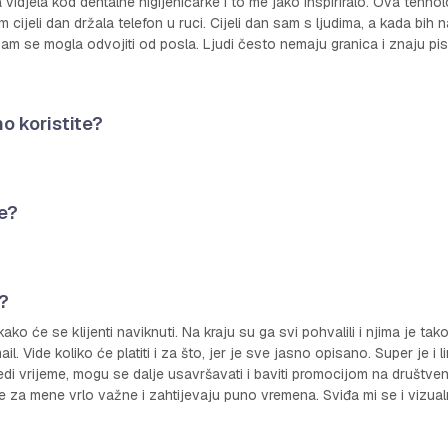
djela kod dentalne higijeničarke i to me jako inspiriralo. Ova tehnolo
cijeli dan držala telefon u ruci. Cijeli dan sam s ljudima, a kada bih
am se mogla odvojiti od posla. Ljudi često nemaju granica i znaju pisa
o koristite?
e?
?
 će se klijenti naviknuti. Na kraju su ga svi pohvalili i njima je tak
. Vide koliko će platiti i za što, jer je sve jasno opisano. Super je i li
tedi vrijeme, mogu se dalje usavršavati i baviti promocijom na društve
 za mene vrlo važne i zahtijevaju puno vremena. Sviđa mi se i vizualn