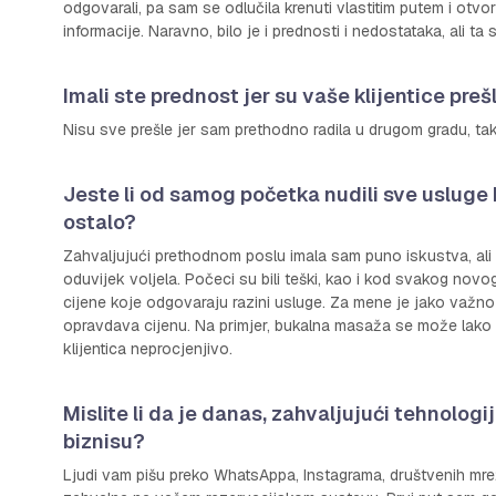
odgovarali, pa sam se odlučila krenuti vlastitim putem i otvor
informacije. Naravno, bilo je i prednosti i nedostataka, ali ta
Imali ste prednost jer su vaše klijentice prešl
Nisu sve prešle jer sam prethodno radila u drugom gradu, tak
Jeste li od samog početka nudili sve usluge
ostalo?
Zahvaljujući prethodnom poslu imala sam puno iskustva, ali
oduvijek voljela. Počeci su bili teški, kao i kod svakog nov
cijene koje odgovaraju razini usluge. Za mene je jako važno
opravdava cijenu. Na primjer, bukalna masaža se može lako o
klijentica neprocjenjivo.
Mislite li da je danas, zahvaljujući tehnologij
biznisu?
Ljudi vam pišu preko WhatsAppa, Instagrama, društvenih mr