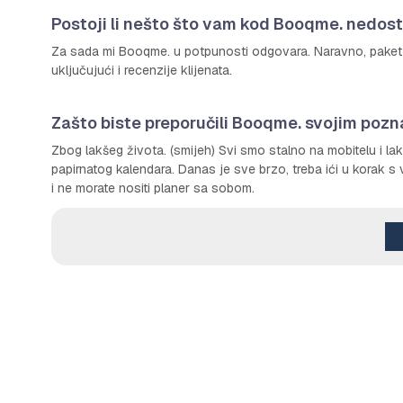
Postoji li nešto što vam kod Booqme. nedostaj
Za sada mi Booqme. u potpunosti odgovara. Naravno, paket BU
uključujući i recenzije klijenata.
Zašto biste preporučili Booqme. svojim poz
Zbog lakšeg života. (smijeh) Svi smo stalno na mobitelu i l
papirnatog kalendara. Danas je sve brzo, treba ići u korak
i ne morate nositi planer sa sobom.