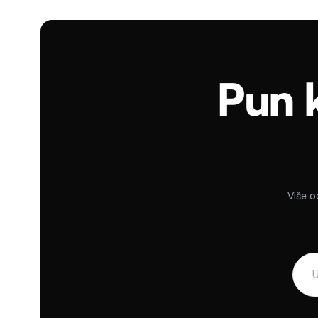
Pun k
Više o