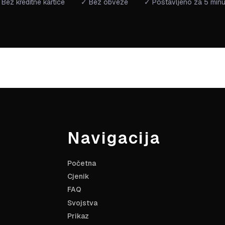
Bez kreditne kartice
✓ Bez obveze
✓ Postavljeno za 5 minu
Navigacija
Početna
Cjenik
FAQ
Svojstva
Prikaz