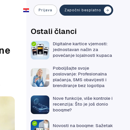
Prijava
Započni besplatno
Ostali članci
Digitalne kartice vjernosti:
ene
jednostavan način za
povećanje lojalnosti kupaca
Poboljšajte svoje
poslovanje: Profesionalna
plaćanja, SMS obavijesti i
.
brendiranje bez logotipa
Nove funkcije, više kontrole i
recenzija: Što je još donio
booqme?
Novosti na booqme: Sažetak