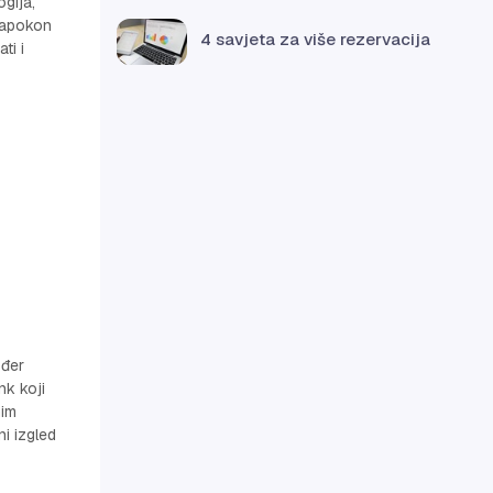
gija,
 napokon
4 savjeta za više rezervacija
ti i
ođer
nk koji
nim
i izgled