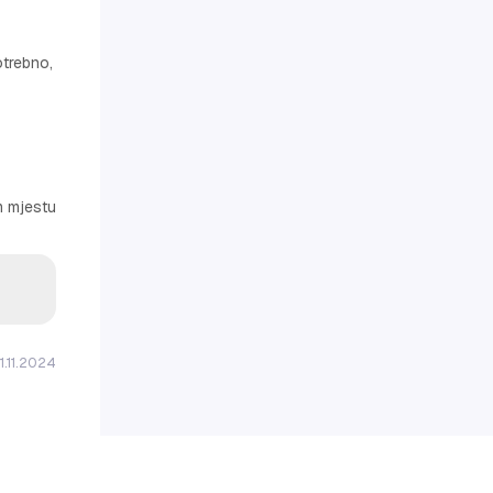
otrebno,
m mjestu
1.11.2024