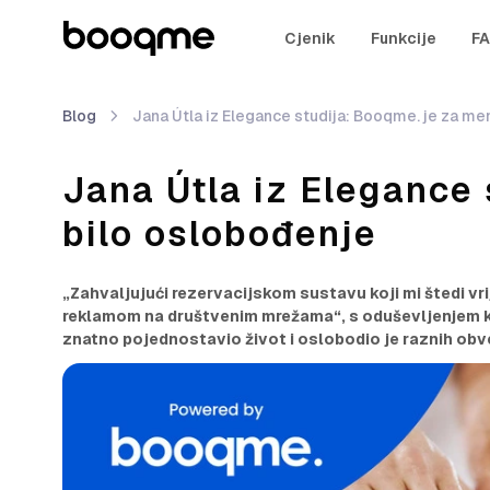
Cjenik
Funkcije
F
Blog
Jana Útla iz Elegance studija: Booqme. je za me
Jana Útla iz Elegance
bilo oslobođenje
„Zahvaljujući rezervacijskom sustavu koji mi štedi vri
reklamom na društvenim mrežama“, s oduševljenjem ka
znatno pojednostavio život i oslobodio je raznih obv