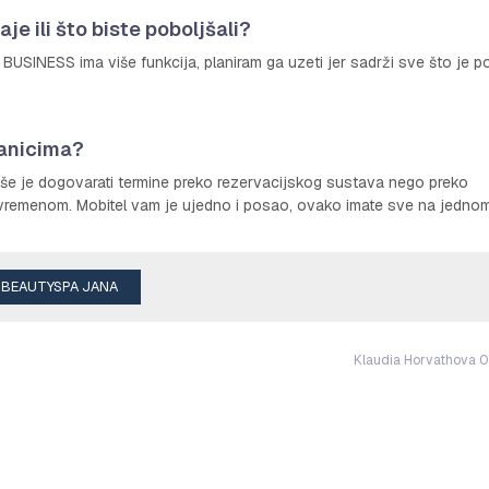
e ili što biste poboljšali?
SINESS ima više funkcija, planiram ga uzeti jer sadrži sve što je p
nanicima?
akše je dogovarati termine preko rezervacijskog sustava nego preko
 s vremenom. Mobitel vam je ujedno i posao, ovako imate sve na jedno
BEAUTYSPA JANA
Klaudia Horvathova 0