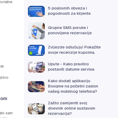
povratne
5 poslovnih obveza i
pogodnosti za klijente
Grupne SMS poruke i
ponovljene rezervacije
Zvijezde odlučuju! Pokažite
svoje recenzije kupcima.
Upute - Kako pravilno
iti
postaviti datume servisa
jstvo
Kako dodati aplikaciju
Booqme na početni zaslon
vašeg mobilnog telefona?
itom
Zašto zamijeniti svoj
dnevnik online sustavom
Zato sam
rezervacija?