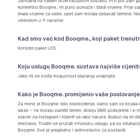
zahvalna na vašem rezervacijskom sustavu. Prvi put sam ga vi
konkretno Booqme., mi puno pomaže i štedi vrijeme. Prije sam 
imala vrijeme za sebe, opet sam morala rješavati termine. Nis
vikendom u 11 navečer.
Kad smo već kod Booqme., koji paket trenutn
Koristim paket LITE.
Koju uslugu Booqme. sustava najviše cijenit
Jako mi se sviđa mogućnost plaćanja unaprijed.
Kako je Booqme. promijenio vaše poslovanje
Za mene je Booqme. bilo oslobođenje, samo sam se bojala kako
lakše – ne moraju pamtiti termin, dobiju SMS podsjetnik i e-mail
stavim na Instagram i klijenti se lako naruče. Budući da mi š
mrežama. Trudim se pružati vrhunsku uslugu, pa su edukacije
Booqme. Sve je pregledno i jednostavno za postaviti.