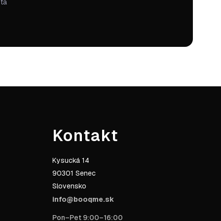
ta
Kontakt
Kysucká 14
90301 Senec
Slovensko
info@booqme.sk
Pon–Pet 9:00–16:00