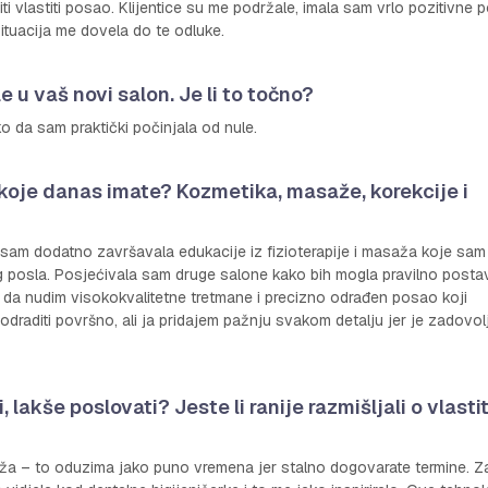
iti vlastiti posao. Klijentice su me podržale, imala sam vrlo pozitivne 
 situacija me dovela do te odluke.
e u vaš novi salon. Je li to točno?
o da sam praktički počinjala od nule.
 koje danas imate? Kozmetika, masaže, korekcije i
 sam dodatno završavala edukacije iz fizioterapije i masaža koje sam
og posla. Posjećivala sam druge salone kako bih mogla pravilno postav
 da nudim visokokvalitetne tretmane i precizno odrađen posao koji
draditi površno, ali ja pridajem pažnju svakom detalju jer je zadovol
i, lakše poslovati? Jeste li ranije razmišljali o vlast
eža – to oduzima jako puno vremena jer stalno dogovarate termine. 