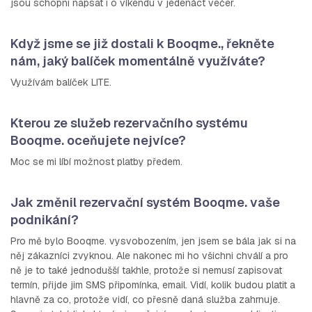
jsou schopni napsat i o víkendu v jedenáct večer.
Když jsme se již dostali k Booqme., řekněte
nám, jaký balíček momentálně využíváte?
Využívám balíček LITE.
Kterou ze služeb rezervačního systému
Booqme. oceňujete nejvíce?
Moc se mi líbí možnost platby předem.
Jak změnil rezervační systém Booqme. vaše
podnikání?
Pro mě bylo Booqme. vysvobozením, jen jsem se bála jak si na
něj zákazníci zvyknou. Ale nakonec mi ho všichni chválí a pro
ně je to také jednodušší takhle, protože si nemusí zapisovat
termín, přijde jim SMS připomínka, email. Vidí, kolik budou platit a
hlavně za co, protože vidí, co přesně daná služba zahrnuje.