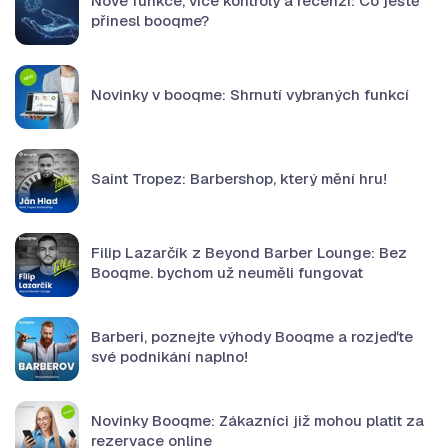
Nové funkce, více kontroly a recenzí: Co ještě
přinesl booqme?
Novinky v booqme: Shrnutí vybraných funkcí
Saint Tropez: Barbershop, který mění hru!
Filip Lazarčík z Beyond Barber Lounge: Bez
Booqme. bychom už neuměli fungovat
Barberi, poznejte výhody Booqme a rozjeďte
své podnikání naplno!
Novinky Booqme: Zákazníci již mohou platit za
rezervace online