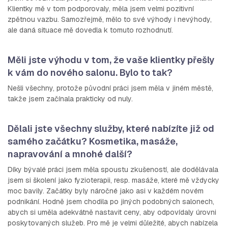
Klientky mě v tom podporovaly, měla jsem velmi pozitivní
zpětnou vazbu. Samozřejmě, mělo to své výhody i nevýhody,
ale daná situace mě dovedla k tomuto rozhodnutí.
Měli jste výhodu v tom, že vaše klientky přešly
k vám do nového salonu. Bylo to tak?
Nešli všechny, protože původní práci jsem měla v jiném městě,
takže jsem začínala prakticky od nuly.
Dělali jste všechny služby, které nabízíte již od
samého začátku? Kosmetika, masáže,
napravování a mnohé další?
Díky bývalé práci jsem měla spoustu zkušeností, ale dodělávala
jsem si školení jako fyzioterapii, resp. masáže, které mě vždycky
moc bavily. Začátky byly náročné jako asi v každém novém
podnikání. Hodně jsem chodila po jiných podobných salonech,
abych si uměla adekvátně nastavit ceny, aby odpovídaly úrovni
poskytovaných služeb. Pro mě je velmi důležité, abych nabízela