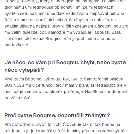
Super je také link, který si uveřejním na Instagramu a klienti se
díky němu umí jednoduše objednat. Tím, že mi rezervační
systém šetří čas, můžu se dále vzdělávat a zlepšovat nebo si
řešit reklamu na sociálních sítích. Služby které nabízím, se
snažím dělat na nejlepší úrovni, čili vzdělávání a školení jsou pro
mě velmi důležité, což samozřejmě vyžaduje i spoustu času.
Líbí se mi také vizuál Booqme. Vše je přehledné a snadno
nastavitelné.
Je něco, co vám při Booqmu. chybí, nebo byste
něco vylepšili?
Mně zatím Booqme. vyhovuje tak, jak je. Samozřejmě balíček
BUSINESS má více funkcí, tedy mám v plánu si jej zaplatit, ale v
něm už je všechno, co člověk potřebuje. Například i hodnocení
od zákazníků.
Proč byste Booqme. doporučili známým?
Pro pohodlnější život. (smích) Člověk je tak či tak hodně na
telefonu, a je jednodušší si řešit termíny přes rezervační systém