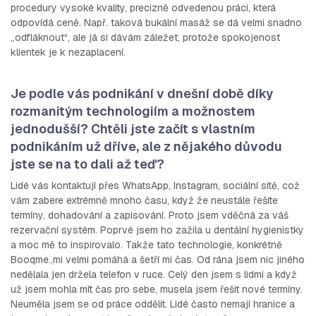
procedury vysoké kvality, precizně odvedenou práci, která
odpovídá ceně. Např. taková bukální masáž se dá velmi snadno
„odfláknout“, ale já si dávám záležet, protože spokojenost
klientek je k nezaplacení.
Je podle vás podnikání v dnešní době díky
rozmanitým technologiím a možnostem
jednodušší? Chtěli jste začít s vlastním
podnikáním už dříve, ale z nějakého důvodu
jste se na to dali až teď?
Lidé vás kontaktují přes WhatsApp, Instagram, sociální sítě, což
vám zabere extrémně mnoho času, když že neustále řešíte
termíny, dohadování a zapisování. Proto jsem vděčná za váš
rezervační systém. Poprvé jsem ho zažila u dentální hygienistky
a moc mě to inspirovalo. Takže tato technologie, konkrétně
Booqme.,mi velmi pomáhá a šetří mi čas. Od rána jsem nic jiného
nedělala jen držela telefon v ruce. Celý den jsem s lidmi a když
už jsem mohla mít čas pro sebe, musela jsem řešit nové termíny.
Neuměla jsem se od práce oddělit. Lidé často nemají hranice a