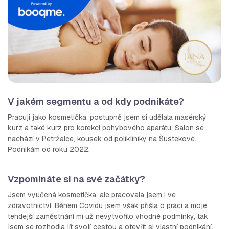
V jakém segmentu a od kdy podnikáte?
Pracuji jako kosmetička, postupně jsem si udělala masérský
kurz a také kurz pro korekci pohybového aparátu. Salon se
nachází v Petržalce, kousek od polikliniky na Šustekové.
Podnikám od roku 2022.
Vzpomínáte si na své začátky?
Jsem vyučená kosmetička, ale pracovala jsem i ve
zdravotnictví. Během Covidu jsem však přišla o práci a moje
tehdejší zaměstnání mi už nevytvořilo vhodné podmínky, tak
jsem se rozhodla jít svojí cestou a otevřít si vlastní podnikání.