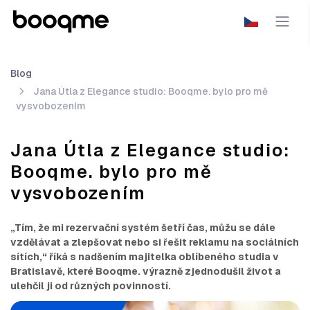
Blog
Jana Útla z Elegance studio: Booqme. bylo pro mě
vysvobozením
Jana Útla z Elegance studio:
Booqme. bylo pro mě
vysvobozením
„Tím, že mi rezervační systém šetří čas, můžu se dále
vzdělávat a zlepšovat nebo si řešit reklamu na sociálních
sítích,“ říká s nadšením majitelka oblíbeného studia v
Bratislavě, které Booqme. výrazně zjednodušil život a
ulehčil ji od různých povinností.