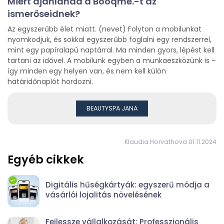
Miért ajánlanád a Booqme.-t az
ismerőseidnek?
Az egyszerűbb élet miatt. (nevet) Folyton a mobilunkat
nyomkodjuk, és sokkal egyszerűbb foglalni egy rendszerrel,
mint egy papíralapú naptárral. Ma minden gyors, lépést kell
tartani az idővel. A mobilunk egyben a munkaeszközünk is –
így minden egy helyen van, és nem kell külön
határidőnaplót hordozni.
BEAUTYSPA JANA
Klaudia Horvathova 01.11.2024
Egyéb cikkek
Digitális hűségkártyák: egyszerű módja a
vásárlói lojalitás növelésének
Fejlessze vállalkozását: Professzionális