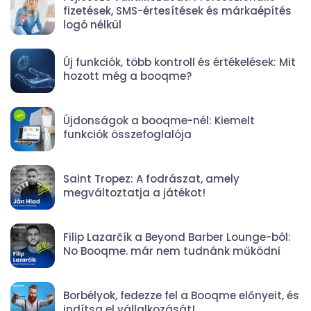
fizetések, SMS-értesítések és márkaépítés
logó nélkül
Új funkciók, több kontroll és értékelések: Mit
hozott még a booqme?
Újdonságok a booqme-nél: Kiemelt
funkciók összefoglalója
Saint Tropez: A fodrászat, amely
megváltoztatja a játékot!
Filip Lazarčík a Beyond Barber Lounge-ból:
No Booqme. már nem tudnánk működni
Borbélyok, fedezze fel a Booqme előnyeit, és
indítsa el vállalkozását!