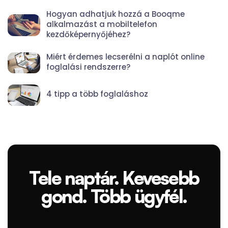
Hogyan adhatjuk hozzá a Booqme
alkalmazást a mobiltelefon
kezdőképernyőjéhez?
Miért érdemes lecserélni a naplót online
foglalási rendszerre?
4 tipp a több foglaláshoz
Tele naptár. Kevesebb
gond. Több ügyfél.