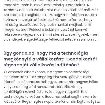
masszázs terén is, mivel ezek mindig is érdekeltek. A
kezdetek nehezek voltak, mint minden vállalkozásnál. Más
szalonokat is meglátogattam, hogy megfelelően tudjam
beárazni a szolgáltatásaimat. Számomra fontos, hogy
minőségi kezeléseket és precíz munkát nyújtsak, ami
megéri az árát. Például a bukális masszázst könnyű
felületesen végezni, de én minden részletre figyelek, mert
a vendégek elégedettsége felbecsülhetetlen számomra.
Úgy gondolod, hogy ma a technológia
megkönnyíti a vállalkozást? Gondolkodtál
régen saját vállalkozás indításán?
Az emberek WhatsAppon, Instagramon és közösségi
oldalakon írnak – ez rengeteg időt vesz igénybe, mert
állandóan időpontokat kell egyeztetni. Ezért nagyon hálás
vagyok a ti foglalási rendszeretekért. Először egy
dentálhigiénikusnál láttam, és nagyon inspirált. Ez a
technológia, konkrétan a Booqme., sokat segít nekem és
időt spórol. Régen egész nap a telefonomon lógtam. Egész