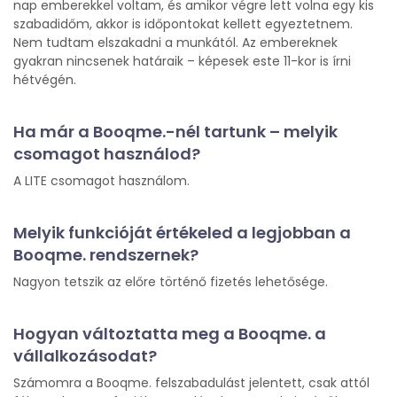
nap emberekkel voltam, és amikor végre lett volna egy kis
szabadidőm, akkor is időpontokat kellett egyeztetnem.
Nem tudtam elszakadni a munkától. Az embereknek
gyakran nincsenek határaik – képesek este 11-kor is írni
hétvégén.
Ha már a Booqme.-nél tartunk – melyik
csomagot használod?
A LITE csomagot használom.
Melyik funkcióját értékeled a legjobban a
Booqme. rendszernek?
Nagyon tetszik az előre történő fizetés lehetősége.
Hogyan változtatta meg a Booqme. a
vállalkozásodat?
Számomra a Booqme. felszabadulást jelentett, csak attól