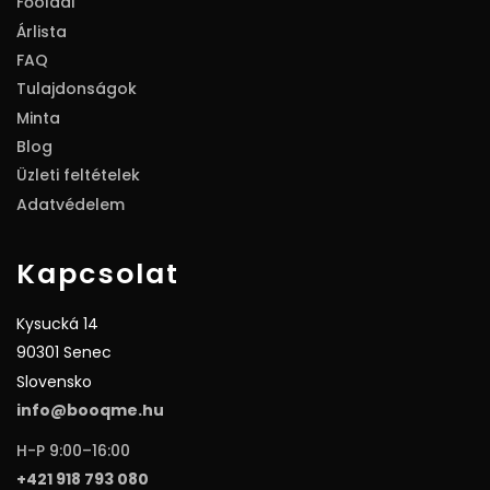
Főoldal
Árlista
FAQ
Tulajdonságok
Minta
Blog
Üzleti feltételek
Adatvédelem
Kapcsolat
Kysucká 14
90301 Senec
Slovensko
info@booqme.hu
H-P 9:00–16:00
+421 918 793 080