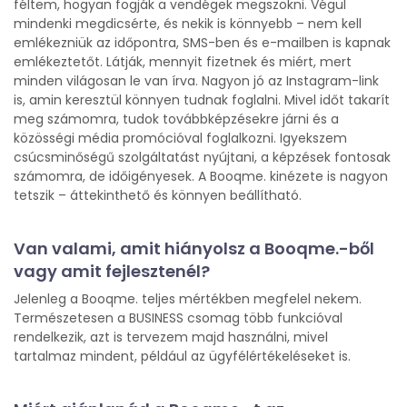
féltem, hogyan fogják a vendégek megszokni. Végül
mindenki megdicsérte, és nekik is könnyebb – nem kell
emlékezniük az időpontra, SMS-ben és e-mailben is kapnak
emlékeztetőt. Látják, mennyit fizetnek és miért, mert
minden világosan le van írva. Nagyon jó az Instagram-link
is, amin keresztül könnyen tudnak foglalni. Mivel időt takarít
meg számomra, tudok továbbképzésekre járni és a
közösségi média promócióval foglalkozni. Igyekszem
csúcsminőségű szolgáltatást nyújtani, a képzések fontosak
számomra, de időigényesek. A Booqme. kinézete is nagyon
tetszik – áttekinthető és könnyen beállítható.
Van valami, amit hiányolsz a Booqme.-ből
vagy amit fejlesztenél?
Jelenleg a Booqme. teljes mértékben megfelel nekem.
Természetesen a BUSINESS csomag több funkcióval
rendelkezik, azt is tervezem majd használni, mivel
tartalmaz mindent, például az ügyfélértékeléseket is.