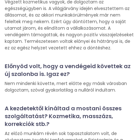
Végzett kozmetikus vagyok, de dolgoztam az
egészségügyben is. A világjárvány idején elvesztettem az
állásomat, és az akkori munkakörülmények már nem
feleltek meg nekem. Ezért úgy döntöttem, hogy a saját
utamat járom, és elindítom a vállalkozásomat. A
vendégeim támogattak, és nagyon pozitív visszajelzéseket
kaptam. Természetesen voltak előnyei és hátrányai is, de
ez az egész helyzet vezetett ehhez a döntéshez.
Előnyöd volt, hogy a vendégeid követtek az
új szalonba is. Igaz ez?
Nem mindenki követte, mert előtte egy másik városban
dolgoztam, szóval gyakorlatilag a nulláról indultam.
A kezdetektől kínáltad a mostani összes
szolgáltatást? Kozmetika, masszázs,
korrekciók stb.?
Az előző munkám révén sok tapasztalatom volt, de
elvégeztem további tanfolyamokat a fizioterápia és a