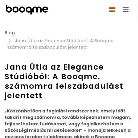
Blog
Jana Útla az Elegance Stúdióból: A Booqme.
számomra felszabadulást jelentett
Jana Útla az Elegance
Stúdióból: A Booqme.
számomra felszabadulást
jelentett
„Köszönhetően a foglalási rendszernek, amely időt
takarít meg számomra, tovább képezhetem magam,
fejleszthetem tudásomat, vagy foglalkozhatom a
közösségi médiás hirdetésekkel” – mondja lelkesen a
pozsonyi szalon tulajdonosa, akinek a Booqme.