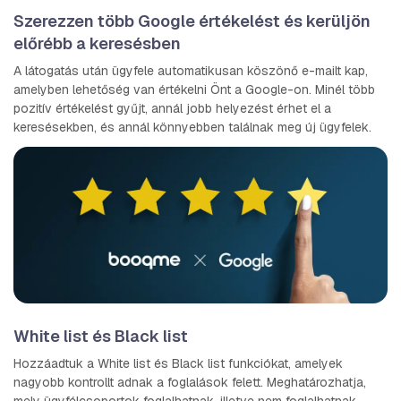
Szerezzen több Google értékelést és kerüljön
előrébb a keresésben
A látogatás után ügyfele automatikusan köszönő e-mailt kap,
amelyben lehetőség van értékelni Önt a Google-on. Minél több
pozitív értékelést gyűjt, annál jobb helyezést érhet el a
keresésekben, és annál könnyebben találnak meg új ügyfelek.
White list és Black list
Hozzáadtuk a White list és Black list funkciókat, amelyek
nagyobb kontrollt adnak a foglalások felett. Meghatározhatja,
mely ügyfélcsoportok foglalhatnak, illetve nem foglalhatnak