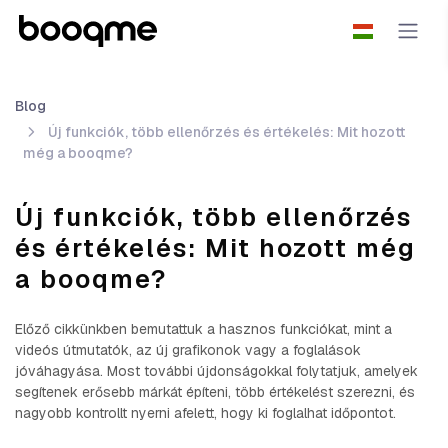
Blog
Új funkciók, több ellenőrzés és értékelés: Mit hozott
még a booqme?
Új funkciók, több ellenőrzés
és értékelés: Mit hozott még
a booqme?
Előző cikkünkben bemutattuk a hasznos funkciókat, mint a
videós útmutatók, az új grafikonok vagy a foglalások
jóváhagyása. Most további újdonságokkal folytatjuk, amelyek
segítenek erősebb márkát építeni, több értékelést szerezni, és
nagyobb kontrollt nyerni afelett, hogy ki foglalhat időpontot.