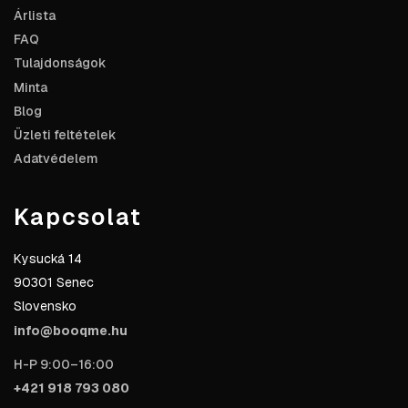
Árlista
FAQ
Tulajdonságok
Minta
Blog
Üzleti feltételek
Adatvédelem
Kapcsolat
Kysucká 14
90301 Senec
Slovensko
info@booqme.hu
H-P 9:00–16:00
+421 918 793 080