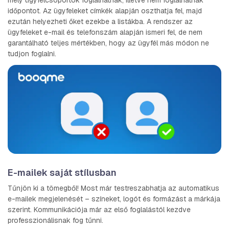
időpontot. Az ügyfeleket címkék alapján oszthatja fel, majd
ezután helyezheti őket ezekbe a listákba. A rendszer az
ügyfeleket e-mail és telefonszám alapján ismeri fel, de nem
garantálható teljes mértékben, hogy az ügyfél más módon ne
tudjon foglalni.
E-mailek saját stílusban
Tűnjön ki a tömegből! Most már testreszabhatja az automatikus
e-mailek megjelenését – színeket, logót és formázást a márkája
szerint. Kommunikációja már az első foglalástól kezdve
professzionálisnak fog tűnni.