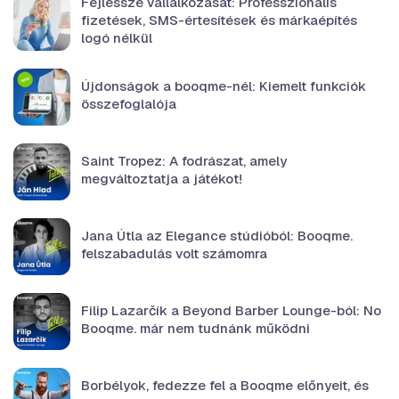
Fejlessze vállalkozását: Professzionális
fizetések, SMS-értesítések és márkaépítés
logó nélkül
Újdonságok a booqme-nél: Kiemelt funkciók
összefoglalója
Saint Tropez: A fodrászat, amely
megváltoztatja a játékot!
Jana Útla az Elegance stúdióból: Booqme.
felszabadulás volt számomra
Filip Lazarčík a Beyond Barber Lounge-ból: No
Booqme. már nem tudnánk működni
Borbélyok, fedezze fel a Booqme előnyeit, és