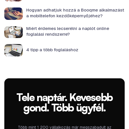
Hogyan adhatjuk hozzá a Booqme alkalmazást
a mobiltelefon kezdőképernyőjéhez?
Miért érdemes lecserélni a naplót online
foglalási rendszerre?
4 tipp a több foglaláshoz
Tele naptár. Kevesebb
gond. Több ügyfél.
Több mint 1 200 vállalkozás már megszabadult az