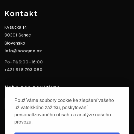
Kontakt
Kysucká 14
90301 Senec
Slovensko
info@booqme.cz
Po–Pá 9:00–16:00
+421 918 793 080
Nebo nás navštivte:
Používáme soubory cookie ke zlepšení vašeho
uživatelského zážitku, poskytování
personalizovaného obsahu a analýze našeho
provozu.