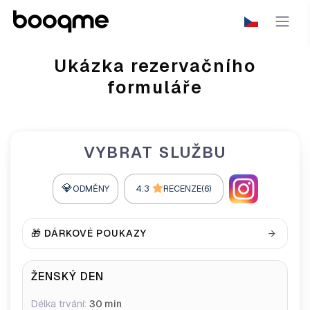
Ukázka rezervačního
formuláře
VYBRAT SLUŽBU
💎
ODMĚNY
4.3
RECENZE(6)
🎁 DÁRKOVÉ POUKAZY
ŽENSKÝ DEN
Délka trvání:
30 min