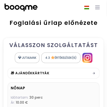
Foglalási űrlap előnézete
VÁLASSZON SZOLGÁLTATÁST
💎
JUTALMAK
4.3
ÉRTÉKELÉSEK(6)
🎁 AJÁNDÉKKÁRTYÁK
NŐNAP
Időtartam:
30 perc
Ár:
10.00 €