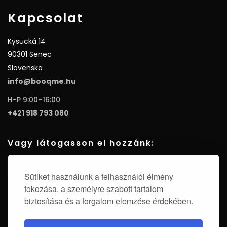
Kapcsolat
Kysucká 14
90301 Senec
Slovensko
info@booqme.hu
H-P 9:00–16:00
+421 918 793 080
Vagy látogasson el hozzánk:
Sütiket használunk a felhasználói élmény
fokozása, a személyre szabott tartalom
biztosítása és a forgalom elemzése érdekében.