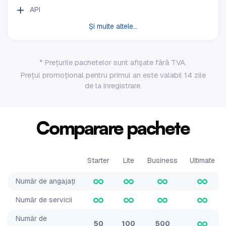
API
Și multe altele...
* Prețurile pachetelor sunt afișate fără TVA.
Prețul promoțional pentru primul an este valabil 14 zile
de la înregistrare.
Comparare pachete
Starter
Lite
Business
Ultimate
Număr de angajați
Număr de servicii
Număr de
50
100
500