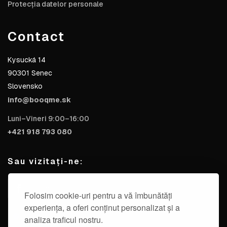
Protecția datelor personale
Contact
Kysucká 14
90301 Senec
Slovensko
info@booqme.sk
Luni–Vineri 9:00–16:00
+421 918 793 080
Sau vizitați-ne:
Folosim cookie-uri pentru a vă îmbunătăți
experiența, a oferi conținut personalizat și a
analiza traficul nostru.