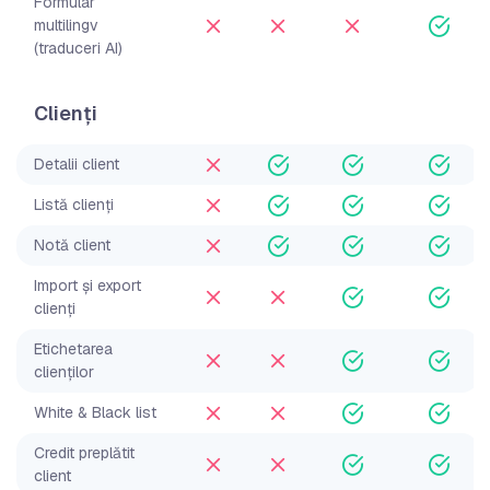
Formular
multilingv
(traduceri AI)
Clienți
Detalii client
Listă clienți
Notă client
Import și export
clienți
Etichetarea
clienților
White & Black list
Credit preplătit
client