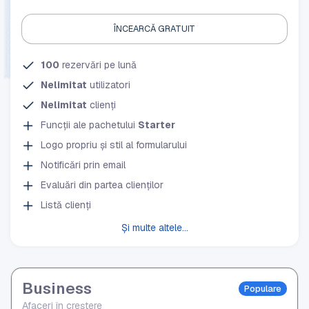
ÎNCEARCĂ GRATUIT
100
rezervări pe lună
Nelimitat
utilizatori
Nelimitat
clienți
Funcții ale pachetului
Starter
Logo propriu și stil al formularului
Notificări prin email
Evaluări din partea clienților
Listă clienți
Și multe altele...
Business
Populare
Afaceri în creștere