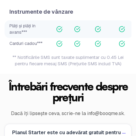
Instrumente de vânzare
Plăți și plăți în
avans***
Carduri cadou***
** Notificările SMS sunt taxate suplimentar cu 0.45 Lei
pentru fiecare mesaj SMS (Prețurile SMS includ TVA)
Întrebări frecvente despre
prețuri
Dacă îți lipsește ceva, scrie-ne la
info@booqme.sk
.
Planul Starter este cu adevărat gratuit pentru